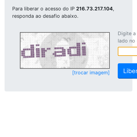
Para liberar o acesso
do IP
216.73.217.104
,
responda ao desafio abaixo.
Digite 
lado no
[trocar imagem]