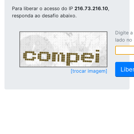
Para liberar o acesso
do IP
216.73.216.10
,
responda ao desafio abaixo.
Digite 
lado no
[trocar imagem]