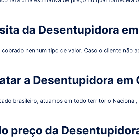
ico fará uma estimativa de preço no qual fornecerá 
isita da Desentupidora e
 é cobrado nenhum tipo de valor. Caso o cliente não
atar a Desentupidora em
rcado brasileiro, atuamos em todo território Nacional,
 do preço da Desentupido