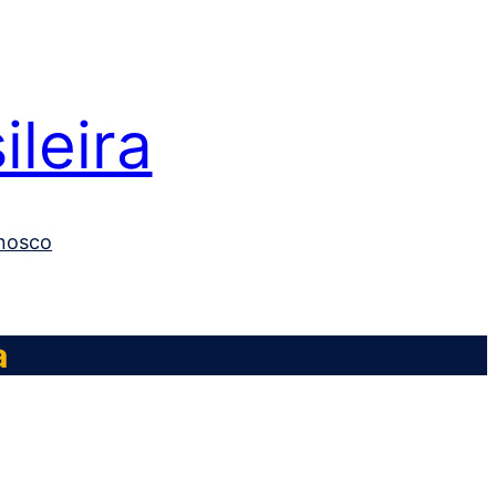
leira
nosco
a