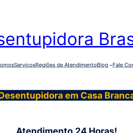
entupidora Brasi
Somos
Serviços
Regiões de Atendimento
Blog
Fale Co
Desentupidora em Casa Branc
Atendimento
24 Horas!