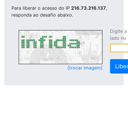
Para liberar o acesso
do IP
216.73.216.137
,
responda ao desafio abaixo.
Digite 
lado no
[trocar imagem]