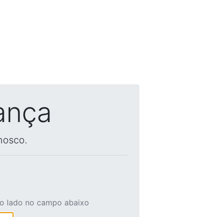
ança
nosco.
ao lado no campo abaixo