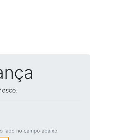
ança
nosco.
ao lado no campo abaixo