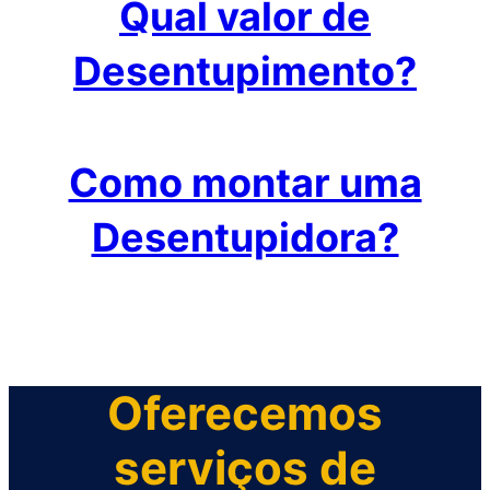
Qual valor de
Desentupimento?
Como montar uma
Desentupidora?
Oferecemos
serviços de