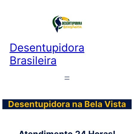
Desentupidora
Brasileira
Desentupidora na Bela Vista
Atendimento
24 Horas!