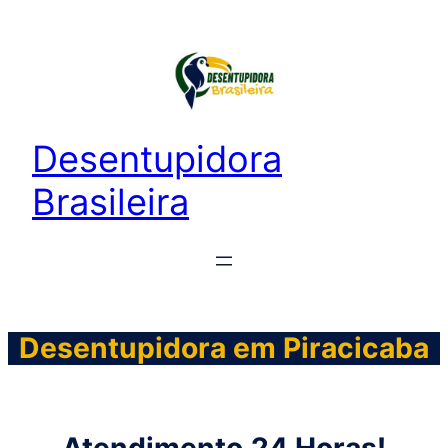
Desentupidora
Brasileira
Desentupidora em Piracicaba
Atendimento
24 Horas!