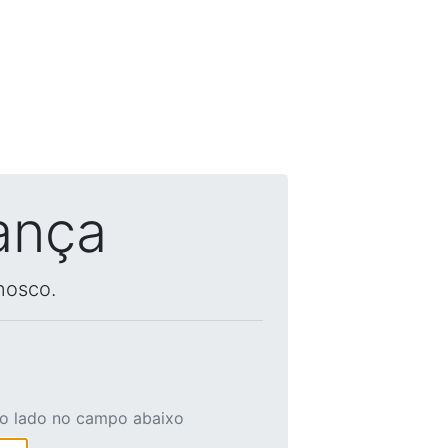
ança
nosco.
ao lado no campo abaixo