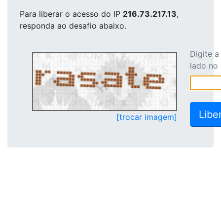
Para liberar o acesso
do IP
216.73.217.13
,
responda ao desafio abaixo.
Digite 
lado no
[trocar imagem]