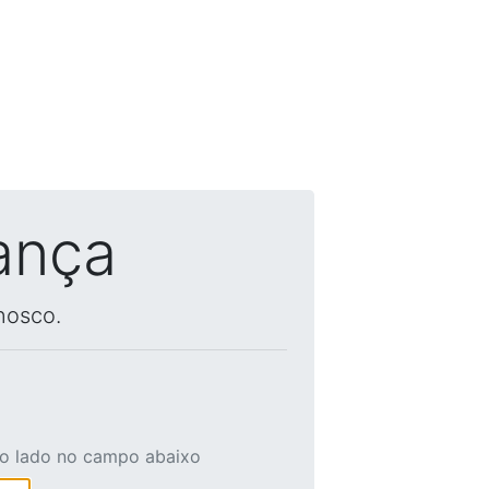
ança
nosco.
ao lado no campo abaixo