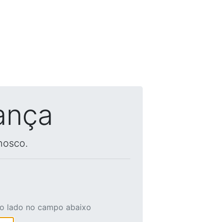
ança
nosco.
ao lado no campo abaixo