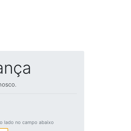
ança
nosco.
ao lado no campo abaixo