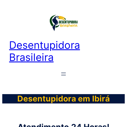
Desentupidora
Brasileira
Desentupidora em Ibirá
Atendimento
24 Horas!