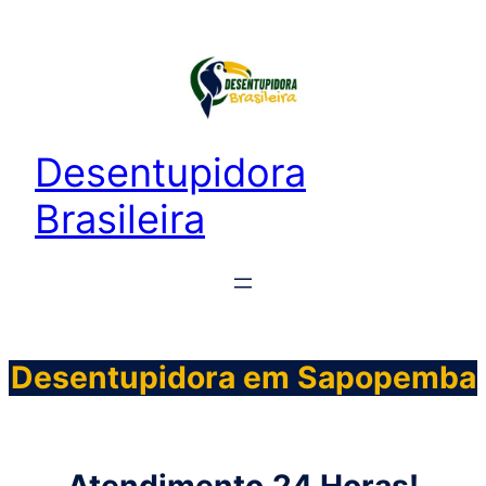
Desentupidora
Brasileira
Desentupidora em Sapopemba
Atendimento
24 Horas!