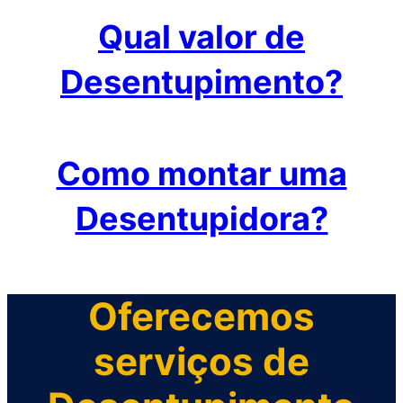
Qual valor de
Desentupimento?
Como montar uma
Desentupidora?
Oferecemos
serviços de