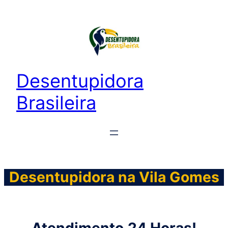
Desentupidora
Brasileira
Desentupidora na Vila Gomes
Atendimento
24 Horas!