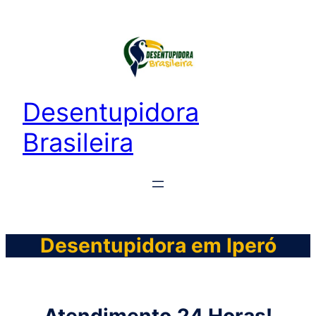
Desentupidora
Brasileira
Desentupidora em Iperó
Atendimento
24 Horas!