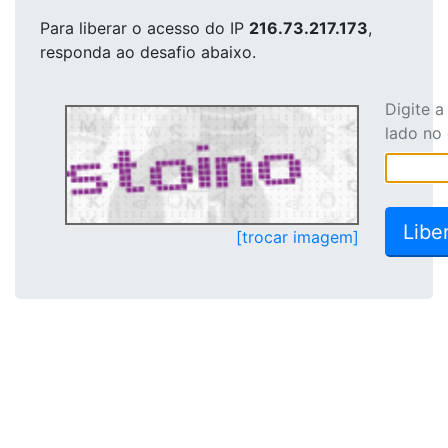
Para liberar o acesso
do IP
216.73.217.173
,
responda ao desafio abaixo.
Digite 
lado no
[trocar imagem]