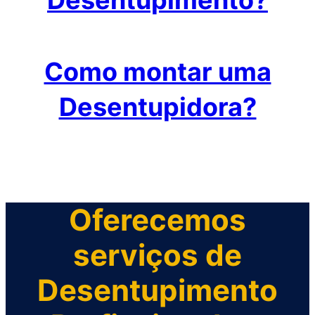
Desentupimento?
Como montar uma
Desentupidora?
Oferecemos
serviços de
Desentupimento