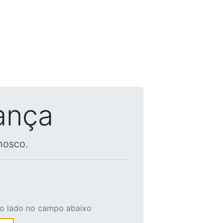
ança
nosco.
ao lado no campo abaixo