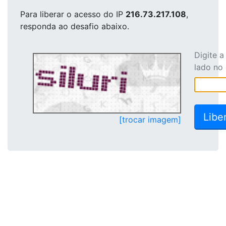
Para liberar o acesso
do IP
216.73.217.108
,
responda ao desafio abaixo.
Digite 
lado no
[trocar imagem]