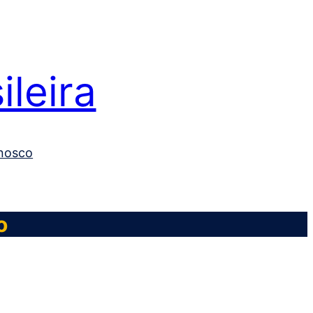
leira
nosco
o