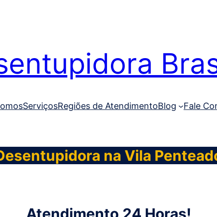
entupidora Brasi
Somos
Serviços
Regiões de Atendimento
Blog
Fale Co
Desentupidora na Vila Pentead
Atendimento
24 Horas!