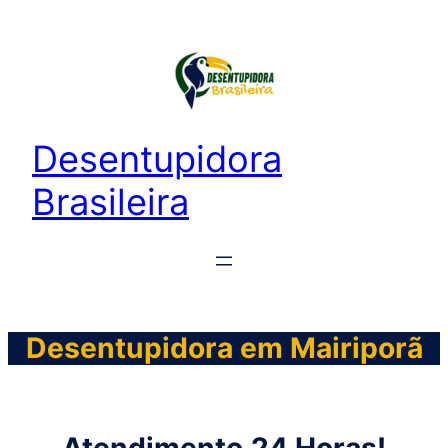
Desentupidora
Brasileira
Desentupidora em Mairiporã
Atendimento
24 Horas!