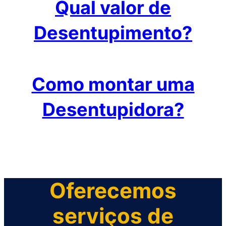
Qual valor de
Desentupimento?
Como montar uma
Desentupidora?
Oferecemos
serviços de