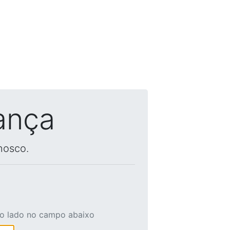
ança
nosco.
ao lado no campo abaixo